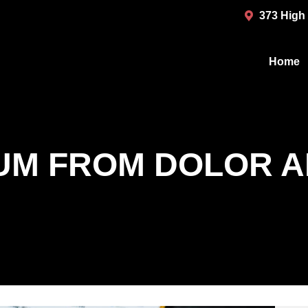
373 High
Home
Home
UM FROM DOLOR 