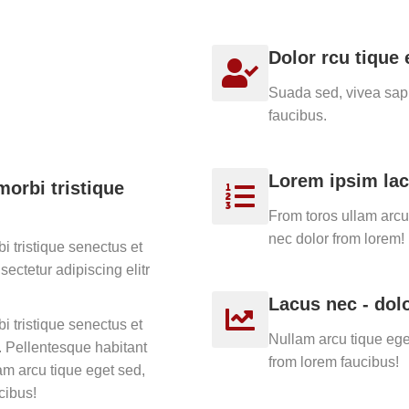
Dolor rcu tique 
Suada sed, vivea sapi
faucibus.
Lorem ipsim la
morbi tristique
From toros ullam arcu
nec dolor from lorem!
i tristique senectus et
ectetur adipiscing elitr
Lacus nec - dolo
i tristique senectus et
Nullam arcu tique ege
. Pellentesque habitant
from lorem faucibus!
am arcu tique eget sed,
cibus!