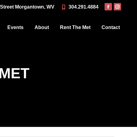
 Street Morgantown, WV
304.291.4884
Events
About
Rent The Met
Contact
Events
About
Rent The Met
Contact
AMET